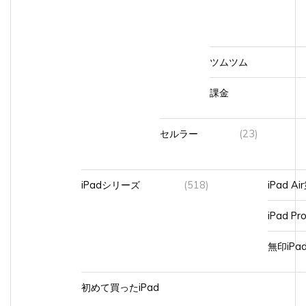
ツムツム
課金
セルラー
(23)
iPadシリーズ
(518)
iPad A
iPad Pr
無印iP
初めて買ったiPad