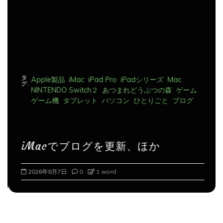
ン
タ
Apple製品
iMac
iPad Pro
iPadシリーズ
Mac
グ:
NINTENDO Switch２
あつまれどうぶつの森
ゲーム
ゲーム機
タブレット
パソコン
ひとりごと
ブログ
iMacでブログを更新、ほか
2026年8月7日
0
1 word