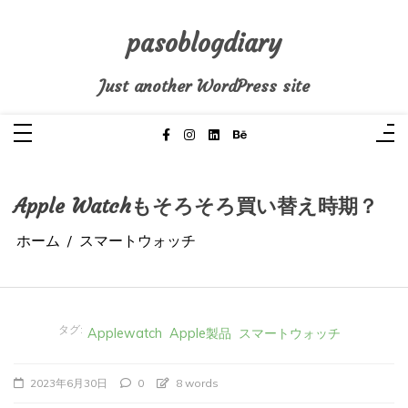
コ
ン
テ
pasoblogdiary
ン
ツ
へ
Just another WordPress site
ス
キ
ッ
プ
Apple Watchもそろそろ買い替え時期？
ホーム
スマートウォッチ
タグ:
Applewatch
Apple製品
スマートウォッチ
2023年6月30日
0
8 words