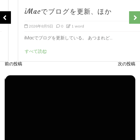
iMacでブログを更新、ほか
2026年8月5日
0
1 word
iMacでブログを更新している。 あつまれど...
すべて読む
前の投稿
次の投稿
投
稿
ナ
ビ
ゲ
ー
シ
ョ