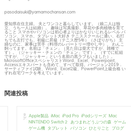
pasodaisuki@yamamochansan.com
愛知県在住主婦。 夫とワンコと暮らしています。（娘二人は独
立、うち一人は結婚）。 趣味は写真撮影、草花や多肉植物を育て
ること スマホやパソコンは初心者よりはかなりいじれるレベル パ
ソコン、スマホ、タブレット大好き テニススクールに通い、右打
ちでも左打でも、初級に昇級（テニス歴5年）（さぼりがち） 主
婦なのに、家事は苦手（料理のレパートリー増やし中）。 わんこ
飼ってます。名前は「チェン」（見た目は柴犬ですが、雑種で
す）。（ジャッキー・チェンの「チェン」です）。（すでに虹組
ですが、「ジャッキー」という名前の黒ラブもいました）。
MicrosoftOfficeスペシャリストWord、Excel、Powerpoint、
Accessエキスパートも含めて、すべて取得。バージョン2019．
サーティファイ試験、Word、Excel2級、PowerPoint上級合格 い
ずれ在宅ワークを考えています。
関連投稿
タ
Apple製品
iMac
iPad Pro
iPadシリーズ
Mac
グ:
NINTENDO Switch２
あつまれどうぶつの森
ゲーム
ゲーム機
タブレット
パソコン
ひとりごと
ブログ