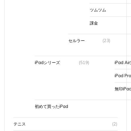
ツムツム
課金
セルラー
(23)
iPadシリーズ
(519)
iPad A
iPad Pr
無印iP
初めて買ったiPad
テニス
(2)