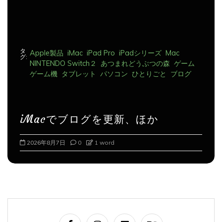
タ
Apple製品
iMac
iPad Pro
iPadシリーズ
Mac
グ:
NINTENDO Switch２
あつまれどうぶつの森
ゲーム
ゲーム機
タブレット
パソコン
ひとりごと
ブログ
iMacでブログを更新、ほか
2026年8月8日
0
1 word