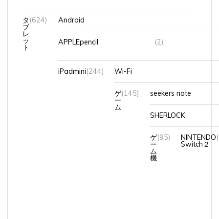
タ
(624)
Android
ブ
レ
ッ
APPLEpencil
(2)
ト
iPadmini
(244)
Wi-Fi
ゲ
(145)
seekers note
ー
ム
SHERLOCK
ゲ
(95)
NINTENDO
ー
Switch２
ム
機