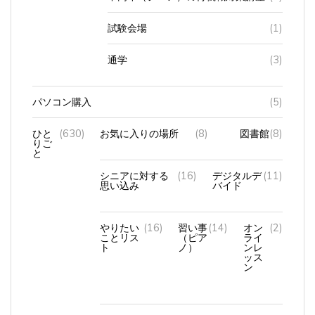
試験会場
(1)
通学
(3)
パソコン購入
(5)
ひと
(630)
お気に入りの場所
(8)
図書館
(8)
りご
と
シニアに対する
(16)
デジタルデ
(11)
思い込み
バイド
やりたい
(16)
習い事
(14)
オン
(2)
ことリス
（ピア
ライ
ト
ノ）
ンレ
ッス
ン
初孫誕生
(4)