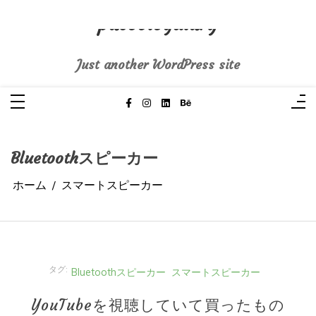
コ
ン
pasoblogdiary
テ
ン
ツ
へ
Just another WordPress site
ス
キ
ッ
プ
Bluetoothスピーカー
ホーム
スマートスピーカー
タグ:
Bluetoothスピーカー
スマートスピーカー
YouTubeを視聴していて買ったもの