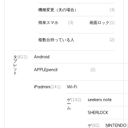
機種変更（夫の場合）
(3)
簡単スマホ
(3)
画面ロック
(1)
複数台持っている人
(2)
タ
(621)
Android
ブ
レ
ッ
APPLEpencil
(2)
ト
iPadmini
(241)
Wi-Fi
ゲ
(142)
seekers note
ー
ム
SHERLOCK
ゲ
(92)
NINTENDO
ー
Switch２