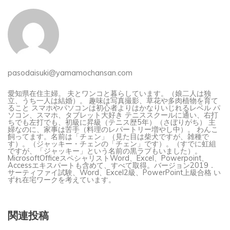
pasodaisuki@yamamochansan.com
愛知県在住主婦。 夫とワンコと暮らしています。（娘二人は独
立、うち一人は結婚）。 趣味は写真撮影、草花や多肉植物を育て
ること スマホやパソコンは初心者よりはかなりいじれるレベル パ
ソコン、スマホ、タブレット大好き テニススクールに通い、右打
ちでも左打でも、初級に昇級（テニス歴5年）（さぼりがち） 主
婦なのに、家事は苦手（料理のレパートリー増やし中）。 わんこ
飼ってます。名前は「チェン」（見た目は柴犬ですが、雑種で
す）。（ジャッキー・チェンの「チェン」です）。（すでに虹組
ですが、「ジャッキー」という名前の黒ラブもいました）。
MicrosoftOfficeスペシャリストWord、Excel、Powerpoint、
Accessエキスパートも含めて、すべて取得。バージョン2019．
サーティファイ試験、Word、Excel2級、PowerPoint上級合格 い
ずれ在宅ワークを考えています。
関連投稿