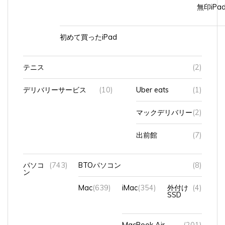
無印iP
初めて買ったiPad
テニス
(2)
デリバリーサービス
(10)
Uber eats
(1)
マックデリバリー
(2)
出前館
(7)
パソコ
(743)
BTOパソコン
(8)
ン
Mac
(639)
iMac
(354)
外付け
(4)
SSD
MacBook Air
(201)