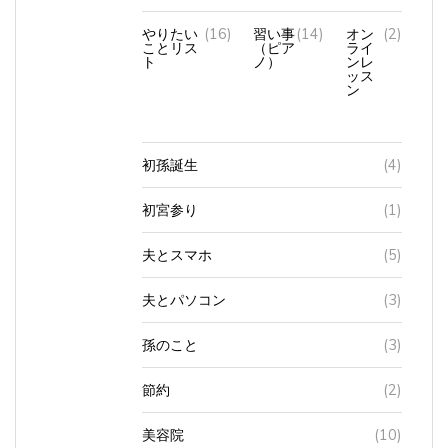
やりたい
(16)
習い事
(14)
オン
(2)
ことリス
（ピア
ライ
ト
ノ）
ンレ
ッス
ン
初孫誕生
(4)
初宮参り
(1)
夫とスマホ
(5)
夫とパソコン
(3)
孫のこと
(3)
節約
(2)
美容院
(10)