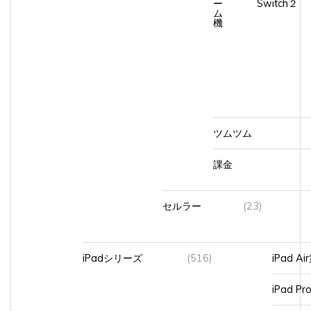
ム
機
ツムツム
課金
セルラー
(23)
iPadシリーズ
(516)
iPad A
iPad Pr