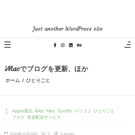
コ
ン
テ
pasoblogdiary
ン
ツ
へ
Just another WordPress site
ス
キ
ッ
プ
iMacでブログを更新、ほか
ホーム
ひとりごと
タ
Apple製品
iMac
Mac
Spotify
パソコン
ひとりごと
グ:
ブログ
音楽配信サービス
2025年10月26日
0
4 words