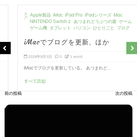
タ
Apple製品
iMac
iPad Pro
iPadシリーズ
Mac
グ:
NINTENDO Switch２
あつまれどうぶつの森
ゲーム
ゲーム機
タブレット
パソコン
ひとりごと
ブログ
iMacでブログを更新、ほか
2026年8月3日
0
1 word
iMacでブログを更新している。 あつまれど...
すべて読む
前の投稿
次の投稿
投
稿
ナ
ビ
ゲ