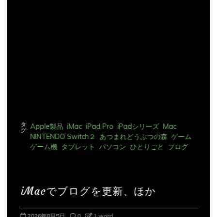
ー
シ
ョ
ン
タ
Apple製品
iMac
iPad Pro
iPadシリーズ
Mac
グ:
NINTENDO Switch２
あつまれどうぶつの森
ゲーム
ゲーム機
タブレット
パソコン
ひとりごと
ブログ
iMacでブログを更新、ほか
2026年8月5日
0
1 word