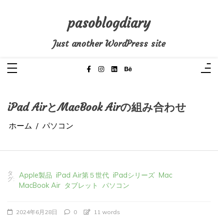
コ
ン
テ
pasoblogdiary
ン
ツ
へ
Just another WordPress site
ス
キ
ッ
プ
iPad AirとMacBook Airの組み合わせ
ホーム
パソコン
タ
Apple製品
iPad Air第５世代
iPadシリーズ
Mac
グ:
MacBook Air
タブレット
パソコン
2024年6月28日
0
11 words