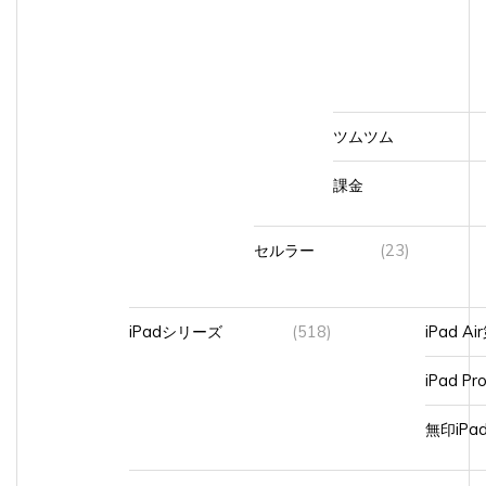
ツムツム
課金
セルラー
(23)
iPadシリーズ
(518)
iPad A
iPad Pr
無印iP