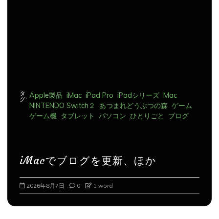
ョ
ン
タ
Apple製品
iMac
iPad Pro
iPadシリーズ
Mac
グ:
NINTENDO Switch２
あつまれどうぶつの森
ゲーム
ゲーム機
タブレット
パソコン
ひとりごと
ブログ
iMacでブログを更新、ほか
2026年8月7日
0
1 word