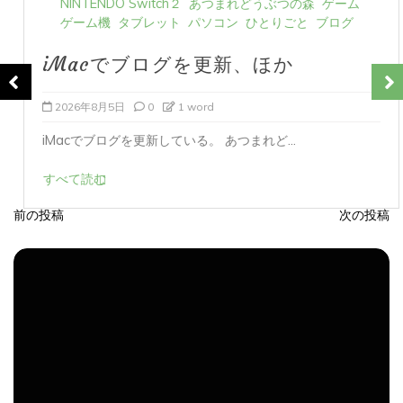
NINTENDO Switch２
あつまれどうぶつの森
ゲーム
ゲーム機
タブレット
パソコン
ひとりごと
ブログ
iMacでブログを更新、ほか
2026年8月5日
0
1 word
iMacでブログを更新している。 あつまれど...
すべて読む
前の投稿
次の投稿
投
稿
ナ
ビ
ゲ
ー
シ