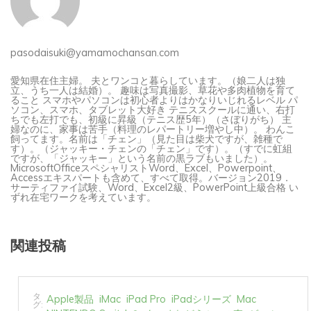
pasodaisuki@yamamochansan.com
愛知県在住主婦。 夫とワンコと暮らしています。（娘二人は独
立、うち一人は結婚）。 趣味は写真撮影、草花や多肉植物を育て
ること スマホやパソコンは初心者よりはかなりいじれるレベル パ
ソコン、スマホ、タブレット大好き テニススクールに通い、右打
ちでも左打でも、初級に昇級（テニス歴5年）（さぼりがち） 主
婦なのに、家事は苦手（料理のレパートリー増やし中）。 わんこ
飼ってます。名前は「チェン」（見た目は柴犬ですが、雑種で
す）。（ジャッキー・チェンの「チェン」です）。（すでに虹組
ですが、「ジャッキー」という名前の黒ラブもいました）。
MicrosoftOfficeスペシャリストWord、Excel、Powerpoint、
Accessエキスパートも含めて、すべて取得。バージョン2019．
サーティファイ試験、Word、Excel2級、PowerPoint上級合格 い
ずれ在宅ワークを考えています。
関連投稿
タ
Apple製品
iMac
iPad Pro
iPadシリーズ
Mac
グ: