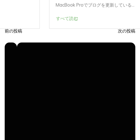
MacBook Proでブログを更新している...
すべて読む
前の投稿
次の投稿
投
稿
ナ
ビ
ゲ
ー
シ
ョ
ン