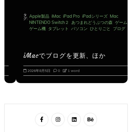
タ
Apple製品
iMac
iPad Pro
iPadシリーズ
Mac
グ:
NINTENDO Switch２
あつまれどうぶつの森
ゲーム
ゲーム機
タブレット
パソコン
ひとりごと
ブログ
iMacでブログを更新、ほか
2026年8月5日
0
1 word