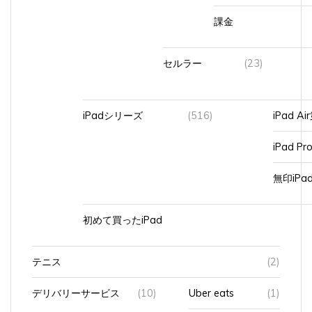
課金
セルラー
(23)
iPadシリーズ
(516)
iPad A
iPad Pr
無印iP
初めて買ったiPad
テニス
(2)
デリバリーサービス
(10)
Uber eats
(1)