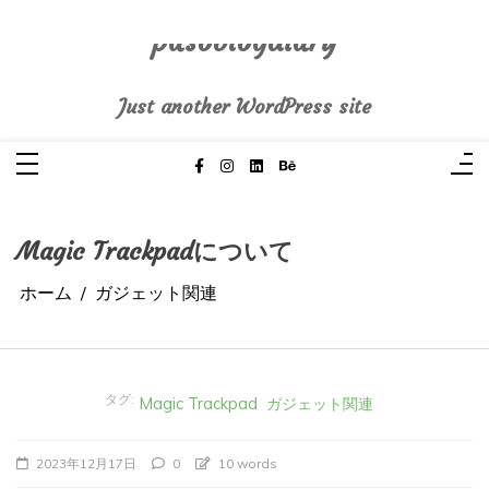
コ
ン
テ
pasoblogdiary
ン
ツ
へ
Just another WordPress site
ス
キ
ッ
プ
Magic Trackpadについて
ホーム
ガジェット関連
タグ:
Magic Trackpad
ガジェット関連
2023年12月17日
0
10 words