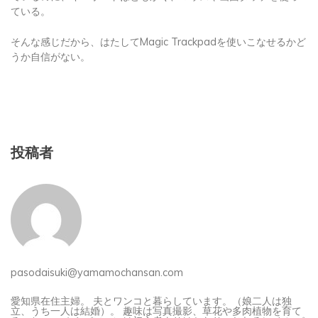
ている。
そんな感じだから、はたしてMagic Trackpadを使いこなせるかど
うか自信がない。
投稿者
pasodaisuki@yamamochansan.com
愛知県在住主婦。 夫とワンコと暮らしています。（娘二人は独
立、うち一人は結婚）。 趣味は写真撮影、草花や多肉植物を育て
ること スマホやパソコンは初心者よりはかなりいじれるレベル パ