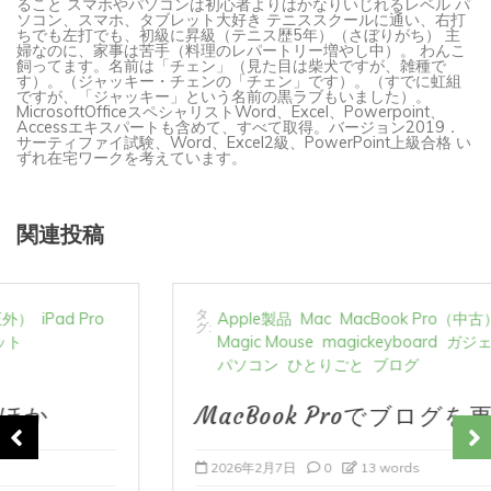
ソコン、スマホ、タブレット大好き テニススクールに通い、右打
ちでも左打でも、初級に昇級（テニス歴5年）（さぼりがち） 主
婦なのに、家事は苦手（料理のレパートリー増やし中）。 わんこ
飼ってます。名前は「チェン」（見た目は柴犬ですが、雑種で
す）。（ジャッキー・チェンの「チェン」です）。（すでに虹組
ですが、「ジャッキー」という名前の黒ラブもいました）。
MicrosoftOfficeスペシャリストWord、Excel、Powerpoint、
Accessエキスパートも含めて、すべて取得。バージョン2019．
サーティファイ試験、Word、Excel2級、PowerPoint上級合格 い
ずれ在宅ワークを考えています。
関連投稿
タ
Apple製品
Mac
MacBook Pro（中古）
グ:
Magic Mouse
magickeyboard
ガジェット関連
パソコン
ひとりごと
ブログ
MacBook Proでブログを更新、ほか
2026年2月7日
0
13 words